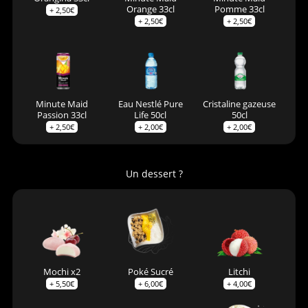
Orange 33cl
Pomme 33cl
+
2,50
€
+
2,50
€
+
2,50
€
Minute Maid
Eau Nestlé Pure
Cristaline gazeuse
Passion 33cl
Life 50cl
50cl
+
2,50
€
+
2,00
€
+
2,00
€
Un dessert ?
Mochi x2
Poké Sucré
Litchi
+
5,50
€
+
6,00
€
+
4,00
€