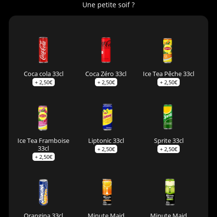
Une petite soif ?
Coca cola 33cl
Coca Zéro 33cl
Ice Tea Pêche 33cl
+
2,50
€
+
2,50
€
+
2,50
€
Ice Tea Framboise
Liptonic 33cl
Sprite 33cl
33cl
+
2,50
€
+
2,50
€
+
2,50
€
Orangina 33cl
Minute Maid
Minute Maid