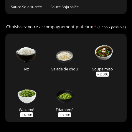
Sauce Soja sucrée
Sauce Soja salée
Choisissez votre accompagnement plateaux
*
(1 choix possible)
Soupe miso
Riz
Salade de chou
+
2,50
€
Wakamé
Edamamé
+
4,50
€
+
3,50
€