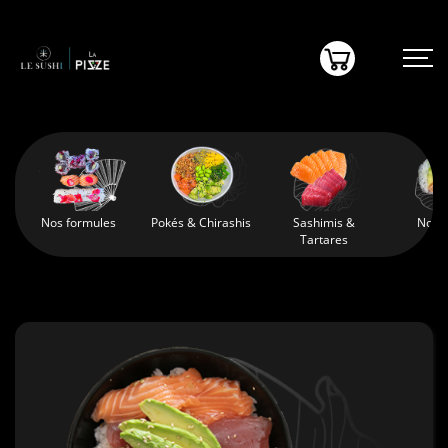
(0)
Nos formules
Pokés & Chirashis
Sashimis &
Nos 
Tartares
POKÉS & CHIRASHIS