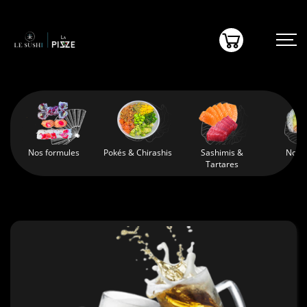
(0)
Nos formules
Pokés & Chirashis
Sashimis &
Nos 
Tartares
NOS BOISSONS