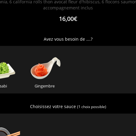
ia, 6 california rolls thon avocat fleur d'hibiscus, 6 flocons saumon
accompagnement inclus
16,00€
Avez vous besoin de ….?
sabi
Gingembre
Choisissez votre sauce
(1 choix possible)