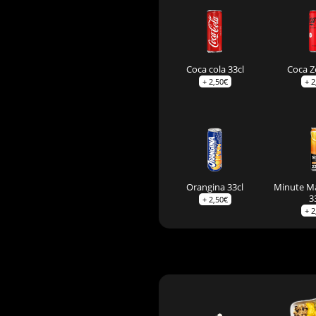
Coca cola 33cl
Coca Z
+
2,50
€
+
2
Orangina 33cl
Minute M
3
+
2,50
€
+
2