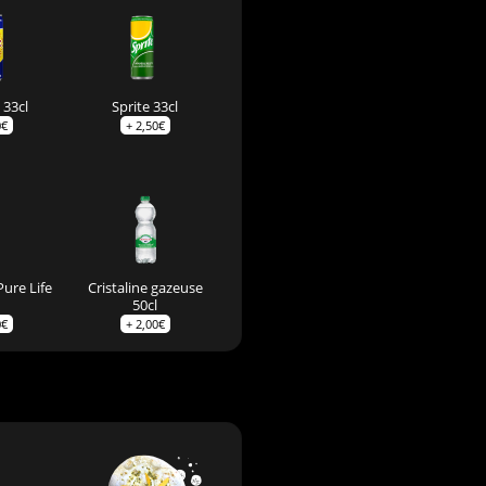
 33cl
Sprite 33cl
0
€
+
2,50
€
Pure Life
Cristaline gazeuse
50cl
0
€
+
2,00
€