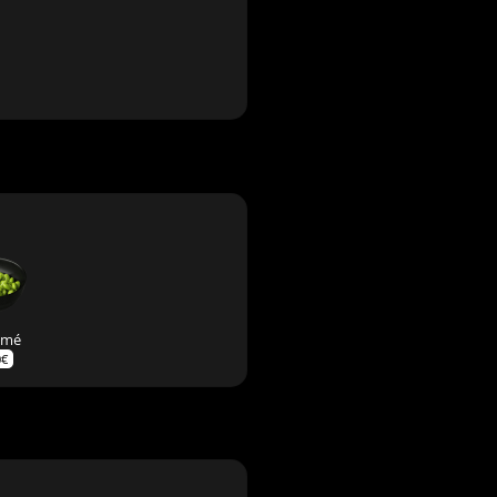
amé
0
€