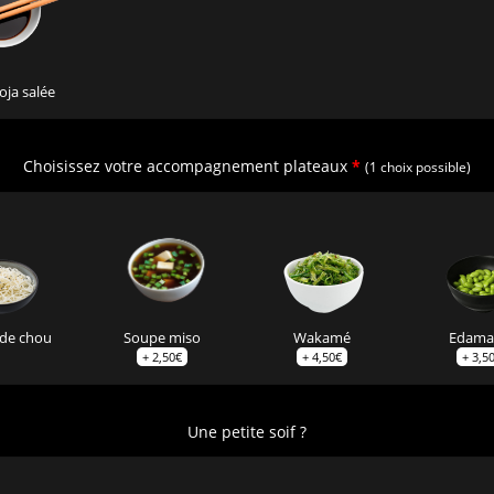
oja salée
Choisissez votre accompagnement plateaux
*
(1 choix possible)
Soupe miso
 de chou
Wakamé
Edam
+
2,50
€
+
4,50
€
+
3,5
Une petite soif ?