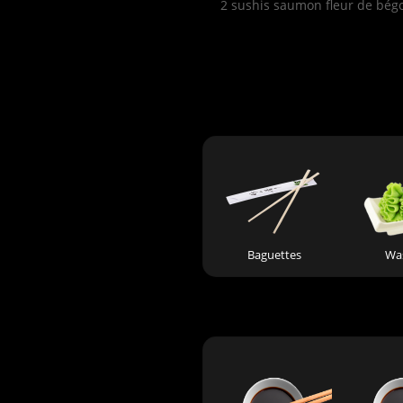
2 sushis saumon fleur de bégon
Baguettes
Wa