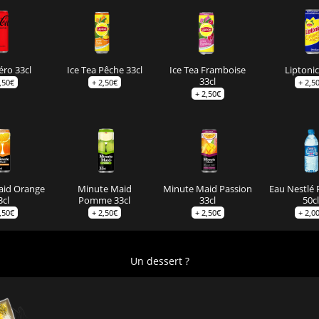
éro 33cl
Ice Tea Pêche 33cl
Ice Tea Framboise
Liptonic
33cl
,50
€
+
2,50
€
+
2,5
+
2,50
€
aid Orange
Minute Maid
Minute Maid Passion
Eau Nestlé 
3cl
Pomme 33cl
33cl
50cl
,50
€
+
2,50
€
+
2,50
€
+
2,0
Un dessert ?