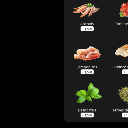
Anchois
Tomates
+
1,50
€
Jambon cru
Emincé 
+
1,50
€
+
1
Basilic frais
Herbes d
+
1,50
€
+
1