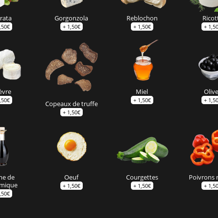
rata
Gorgonzola
Reblochon
Ricot
,50
€
+
1,50
€
+
1,50
€
+
1,5
èvre
Miel
Oliv
,50
€
+
1,50
€
+
1,5
Copeaux de truffe
+
1,50
€
me de
Oeuf
Courgettes
Poivrons 
amique
+
1,50
€
+
1,50
€
+
1,5
,50
€