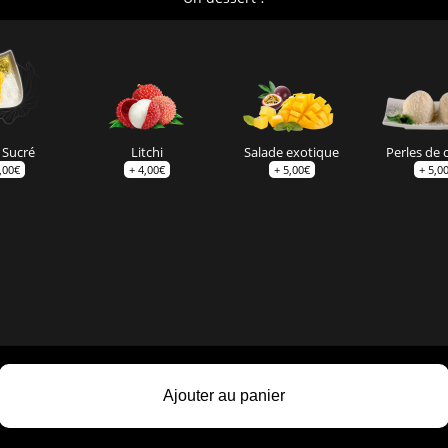
 Sucré
Litchi
Salade exotique
Perles de 
,00
€
+
4,00
€
+
5,00
€
+
5,0
Ajouter au panier