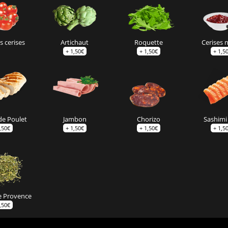
 cerises
Artichaut
Roquette
Cerises 
+
1,50
€
+
1,50
€
+
1,5
de Poulet
Jambon
Chorizo
Sashimi 
,50
€
+
1,50
€
+
1,50
€
+
1,5
e Provence
,50
€