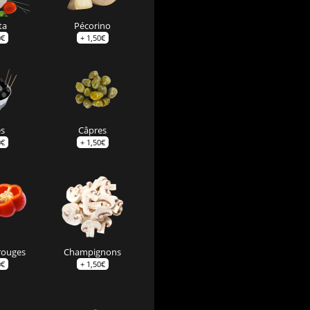
ta
Pécorino
0
€
+
1,50
€
es
Câpres
0
€
+
1,50
€
rouges
Champignons
0
€
+
1,50
€