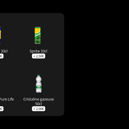
 33cl
Sprite 33cl
0
€
+
2,50
€
Pure Life
Cristaline gazeuse
50cl
0
€
+
2,00
€