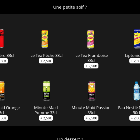
Une petite soif ?
éro 33cl
Ice Tea Pêche 33cl
Ice Tea Framboise
Liptonic
33cl
,50
€
+
2,50
€
+
2,5
+
2,50
€
aid Orange
Minute Maid
Minute Maid Passion
Eau Nestlé 
3cl
Pomme 33cl
33cl
50cl
,50
€
+
2,50
€
+
2,50
€
+
2,0
Un dessert ?