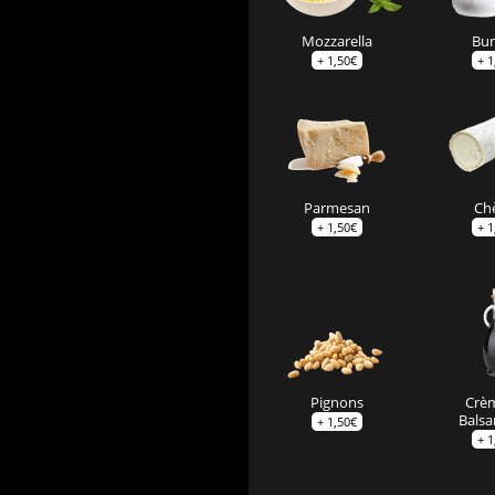
Mozzarella
Bur
+
1,50
€
+
1
Parmesan
Ch
+
1,50
€
+
1
Pignons
Crè
Bals
+
1,50
€
+
1