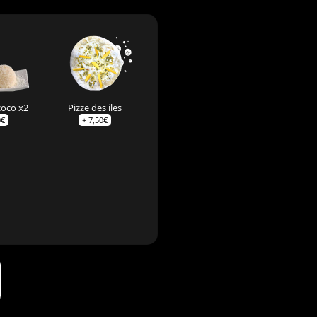
coco x2
Pizze des iles
0
€
+
7,50
€