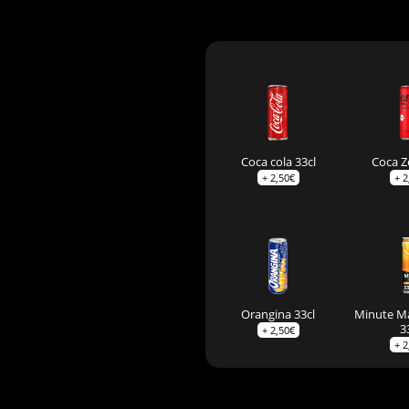
Coca cola 33cl
Coca Z
+
2,50
€
+
2
Orangina 33cl
Minute M
3
+
2,50
€
+
2