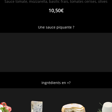
Sauce tomate, mozzarella, basilic frais, tomates cerises, olives
10,50€
Une sauce piquante ?
Ingrédients en +?