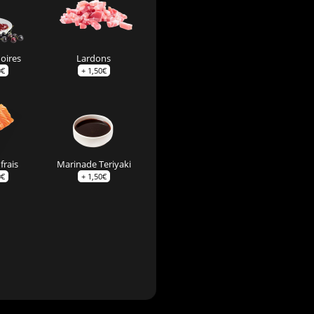
noires
Lardons
0
€
+
1,50
€
frais
Marinade Teriyaki
0
€
+
1,50
€