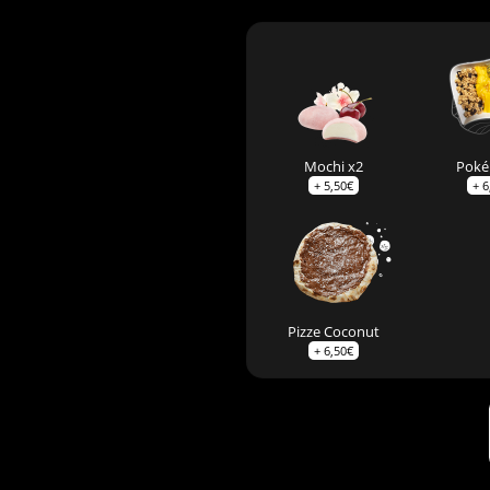
Mochi x2
Poké
+
5,50
€
+
6
Pizze Coconut
+
6,50
€