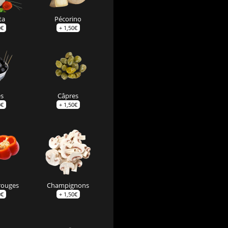
ta
Pécorino
0
€
+
1,50
€
es
Câpres
0
€
+
1,50
€
rouges
Champignons
0
€
+
1,50
€