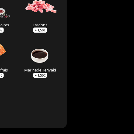
noires
Lardons
0
€
+
1,50
€
frais
Marinade Teriyaki
0
€
+
1,50
€