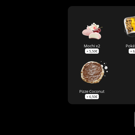
Mochi x2
Poké
+
5,50
€
+
6
Pizze Coconut
+
6,50
€