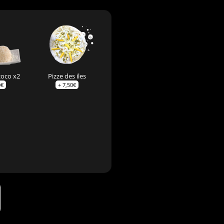
coco x2
Pizze des iles
0
€
+
7,50
€