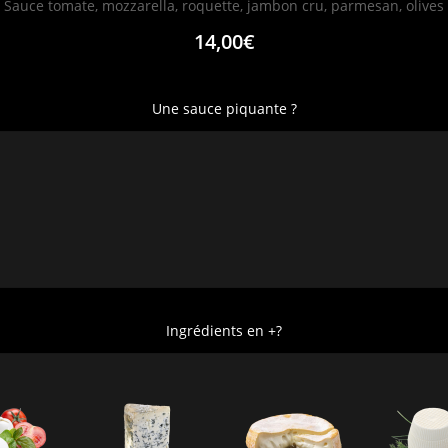
Sauce tomate, mozzarella, roquette, jambon cru, parmesan, olives
14,00€
Une sauce piquante ?
Ingrédients en +?