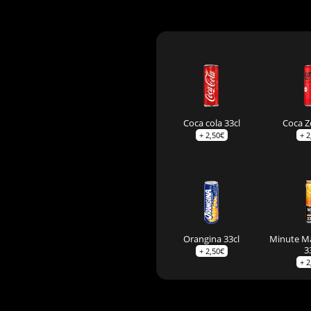
Coca cola 33cl
Coca Z
+
2,50
€
+
2
Orangina 33cl
Minute M
3
+
2,50
€
+
2