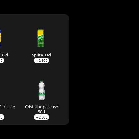
 33cl
Sprite 33cl
0
€
+
2,50
€
Pure Life
Cristaline gazeuse
50cl
0
€
+
2,00
€