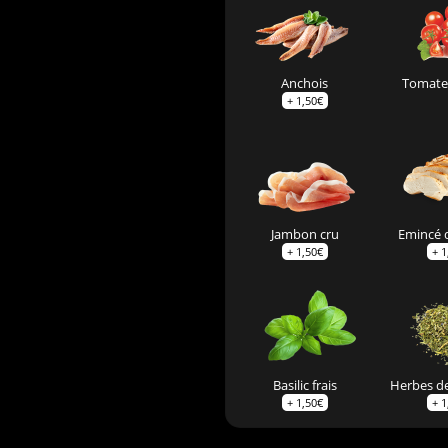
Anchois
Tomates
+
1,50
€
Jambon cru
Emincé 
+
1,50
€
+
1
Basilic frais
Herbes d
+
1,50
€
+
1