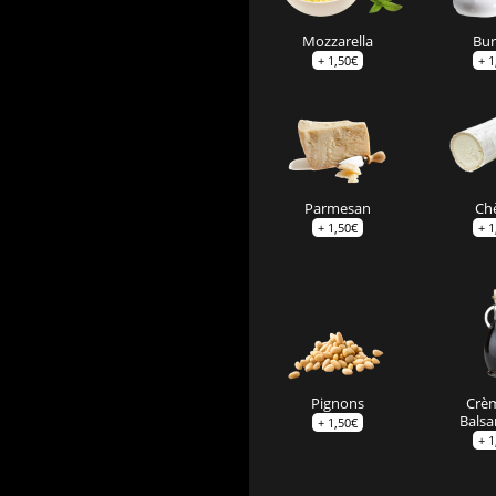
Mozzarella
Bur
+
1,50
€
+
1
Parmesan
Ch
+
1,50
€
+
1
Pignons
Crè
Bals
+
1,50
€
+
1