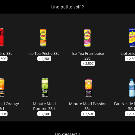
Une petite soif ?
éro 33cl
Ice Tea Pêche 33cl
Ice Tea Framboise
Liptonic
33cl
,50
€
+
2,50
€
+
2,5
+
2,50
€
aid Orange
Minute Maid
Minute Maid Passion
Eau Nestlé 
3cl
Pomme 33cl
33cl
50cl
,50
€
+
2,50
€
+
2,50
€
+
2,0
Un dessert ?