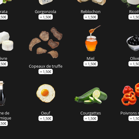
rata
Gorgonzola
Reblochon
Ricot
,50
€
+
1,50
€
+
1,50
€
+
1,5
èvre
Miel
Oliv
,50
€
+
1,50
€
+
1,5
Copeaux de truffe
+
1,50
€
me de
Oeuf
Courgettes
Poivrons 
amique
+
1,50
€
+
1,50
€
+
1,5
,50
€