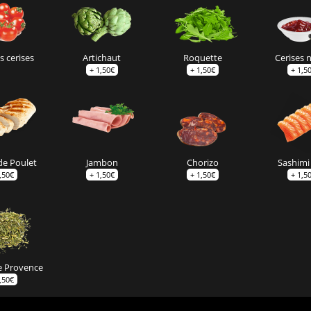
 cerises
Artichaut
Roquette
Cerises 
+
1,50
€
+
1,50
€
+
1,5
de Poulet
Jambon
Chorizo
Sashimi 
,50
€
+
1,50
€
+
1,50
€
+
1,5
e Provence
,50
€