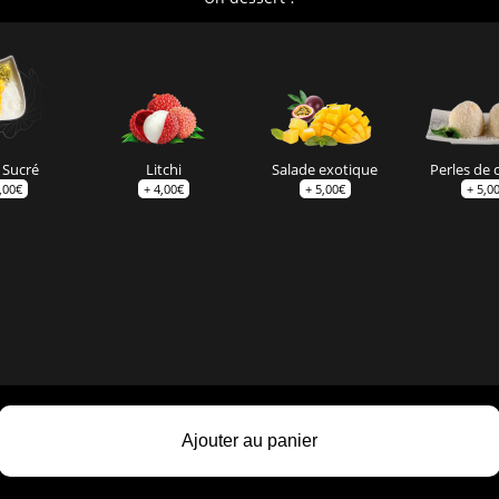
 Sucré
Litchi
Salade exotique
Perles de 
,00
€
+
4,00
€
+
5,00
€
+
5,0
Ajouter au panier