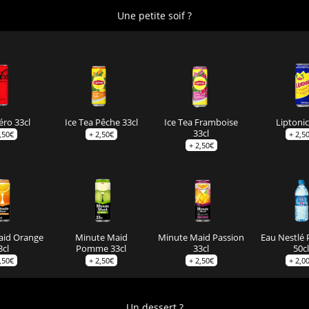
Une petite soif ?
éro 33cl
Ice Tea Pêche 33cl
Ice Tea Framboise
Liptonic
33cl
,50
€
+
2,50
€
+
2,5
+
2,50
€
aid Orange
Minute Maid
Minute Maid Passion
Eau Nestlé 
3cl
Pomme 33cl
33cl
50cl
,50
€
+
2,50
€
+
2,50
€
+
2,0
Un dessert ?