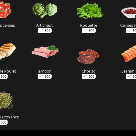
 cerises
Artichaut
Roquette
Cerises 
+
1,50
€
+
1,50
€
+
1,5
de Poulet
Jambon
Chorizo
Sashimi 
,50
€
+
1,50
€
+
1,50
€
+
1,5
e Provence
,50
€