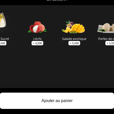
 Sucré
Litchi
Salade exotique
Perles de 
,00
€
+
4,00
€
+
5,00
€
+
5,0
Ajouter au panier