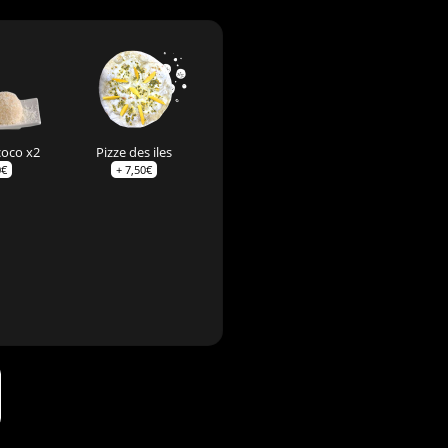
coco x2
Pizze des iles
0
€
+
7,50
€