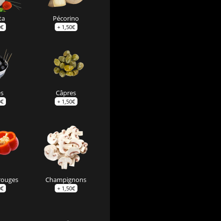
ta
Pécorino
0
€
+
1,50
€
es
Câpres
0
€
+
1,50
€
rouges
Champignons
0
€
+
1,50
€