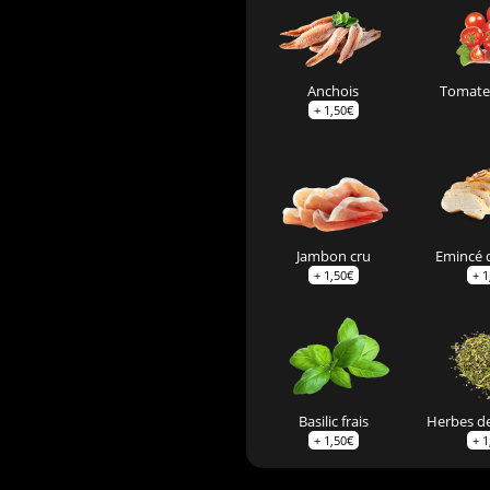
Anchois
Tomates
+
1,50
€
Jambon cru
Emincé 
+
1,50
€
+
1
Basilic frais
Herbes d
+
1,50
€
+
1