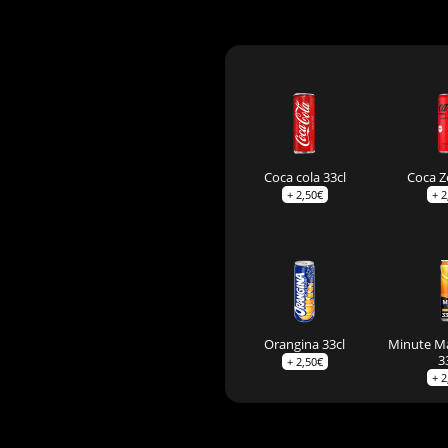
Coca cola 33cl
Coca Z
+
2,50
€
+
2
Orangina 33cl
Minute M
3
+
2,50
€
+
2