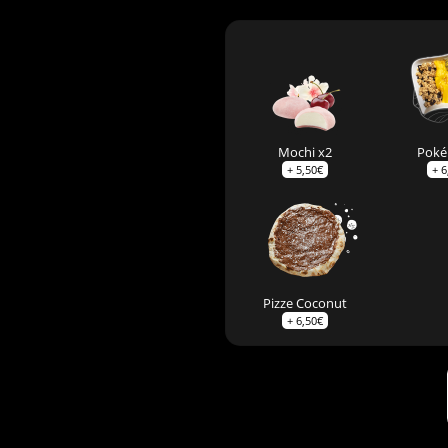
Mochi x2
Poké
+
5,50
€
+
6
Pizze Coconut
+
6,50
€