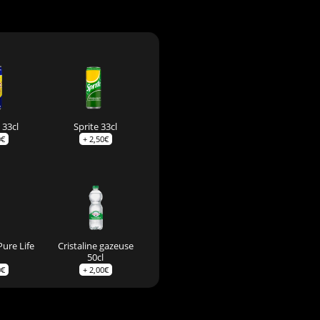
 33cl
Sprite 33cl
0
€
+
2,50
€
Pure Life
Cristaline gazeuse
50cl
0
€
+
2,00
€