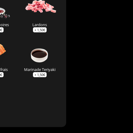
noires
Lardons
0
€
+
1,50
€
frais
Marinade Teriyaki
0
€
+
1,50
€