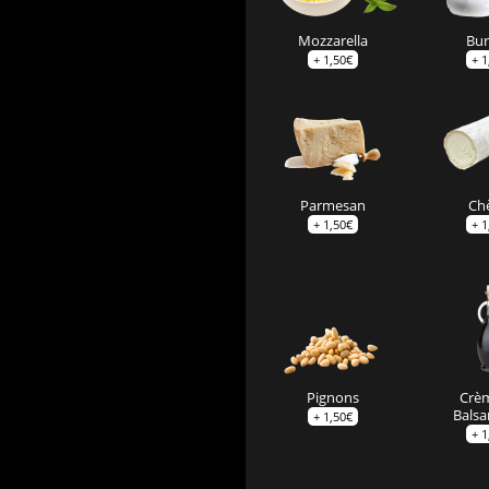
Mozzarella
Bur
+
1,50
€
+
1
Parmesan
Ch
+
1,50
€
+
1
Pignons
Crè
Bals
+
1,50
€
+
1