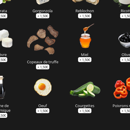
rata
Gorgonzola
Reblochon
Ricot
,50
€
+
1,50
€
+
1,50
€
+
1,5
èvre
Miel
Oliv
,50
€
+
1,50
€
+
1,5
Copeaux de truffe
+
1,50
€
me de
Oeuf
Courgettes
Poivrons 
amique
+
1,50
€
+
1,50
€
+
1,5
,50
€