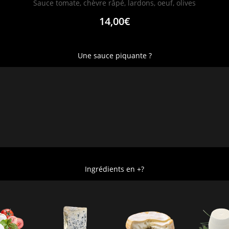
Sauce tomate, chèvre râpé, lardons, oeuf, olives
14,00€
Une sauce piquante ?
Ingrédients en +?