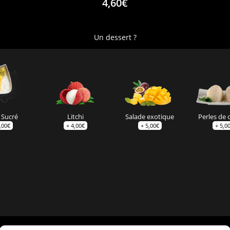
4,60€
Un dessert ?
 Sucré
Litchi
Salade exotique
Perles de 
,00
€
+
4,00
€
+
5,00
€
+
5,0