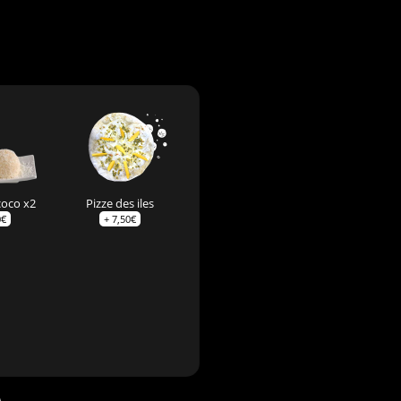
coco x2
Pizze des iles
0
€
+
7,50
€