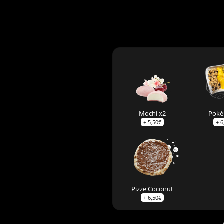
Mochi x2
Poké
+
5,50
€
+
6
Pizze Coconut
+
6,50
€